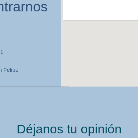
trarnos
61
n Felipe
Déjanos tu opinión